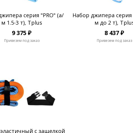
жипера серия "PRO" (а/
Набор джипера серия 
м 1.5-3 т), Tplus
м до 2 т), Tplu
9 375 ₽
8 437 ₽
Привезем под заказ
Привезем под заказ
эластичный с защелкой