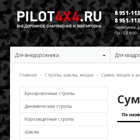
8 951-11
8 951-11
Челябинск, 
Пн - Сб 9:00 - 
Для внедорожника
Для квадр
Главная
Стропы, шаклы, мешки
Сумки, мешки и а
Буксировочные стропы
Сум
Динамические стропы
По наз
Корозащитные стропы
Шаклы